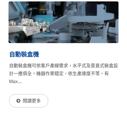
的全自動包裝機解決方案。針對不同產品尺寸與包裝需
求，可調整包裝長度、搭配印刷電眼、打印機、供料輸
送帶等週邊設備，打造適合各種產線流程的客製化配
置。我們的枕式封口包裝機已成功導入眾多客戶現場，
包裝細緻的工字型封口線與包裝的高度貼合性獲得滿意
的回饋，不只如此更協助客戶提升包裝一致性、減少人
工成本、優化整體生產效能，是產線再升級的選擇之
自動裝盒機
一。若想進一步查看更多各式枕式包裝機型詳情，請點
自動裝盒機可依客戶產線需求，水平式及垂直式裝盒設
擊下方圖片。
計一應俱全。機器作業穩定，依生產速度不等，有
Max....
閱讀更多