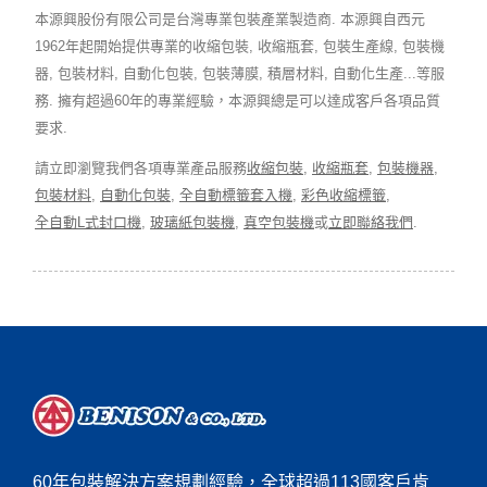
本源興股份有限公司是台灣專業包裝產業製造商. 本源興自西元
1962年起開始提供專業的收縮包裝, 收縮瓶套, 包裝生產線, 包裝機
器, 包裝材料, 自動化包裝, 包裝薄膜, 積層材料, 自動化生產...等服
務. 擁有超過60年的專業經驗，本源興總是可以達成客戶各項品質
要求.
請立即瀏覽我們各項專業產品服務
收縮包裝
,
收縮瓶套
,
包裝機器
,
包裝材料
,
自動化包裝
,
全自動標籤套入機
,
彩色收縮標籤
,
全自動L式封口機
,
玻璃紙包裝機
,
真空包裝機
或
立即聯絡我們
.
60年包裝解決方案規劃經驗，全球超過113國客戶肯