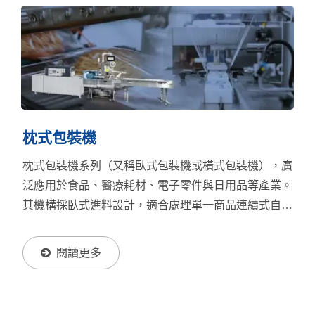
活應對不同瓶型（如圓瓶、方瓶、雙瓶促銷等）與多樣
標籤材質（如PET、PVC、OPS等）。廣泛應用於食
品、飲料、日化用品、醫療保健品與工業化學品等產
業，成為包裝線自動化升級的關鍵設備。使用標籤套入
機不僅提升產線效率，穩定的包裝品質更是讓生產效能
提升的關鍵。若想進一步查看更多各式套標機機型詳
情，請點擊下方圖片。
枕式包裝機
枕式包裝機系列（又稱臥式包裝機或橫式包裝機），廣
泛應用於食品、醫療耗材、電子零件與日用品等產業。
其機構採臥式進料設計，適合處理單一商品連續式自動
包裝，且使用客製化製袋器能使包裝效果最為細緻，是
追求包裝質感的首選封口設備。本系列共有兩種尺寸機
閱讀更多
型，包括標準型、迷你型，均提供收縮包裝和非收縮包
裝版本。 每款機型均配備高性能封口模組與精準的伺
服控制系統，不僅是高性能封口機，更是整合彈性極高