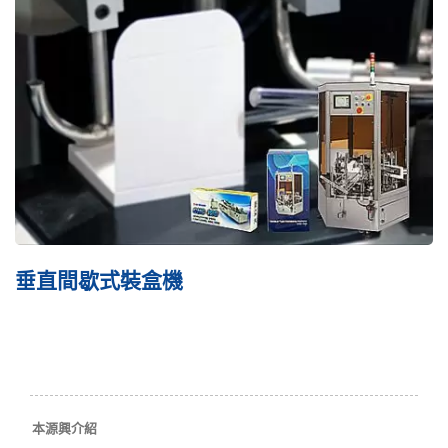
垂直間歇式裝盒機
本源興介紹