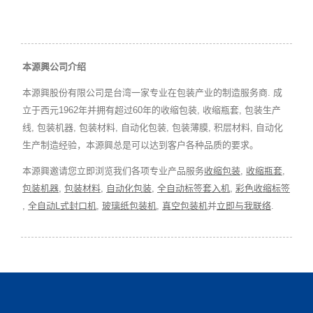
本源興公司介绍
本源興股份有限公司是台湾一家专业在包装产业的制造服务商. 成
立于西元1962年并拥有超过60年的收缩包装, 收缩瓶套, 包装生产
线, 包装机器, 包装材料, 自动化包装, 包装薄膜, 积层材料, 自动化
生产制造经验，本源興总是可以达到客户各种品质的要求。
本源興邀请您立即浏览我们各项专业产品服务
收缩包装
,
收缩瓶套
,
包装机器
,
包装材料
,
自动化包装
,
全自动标签套入机
,
彩色收缩标签
,
全自动L式封口机
,
玻璃纸包装机
,
真空包装机
并
立即与我联络
.