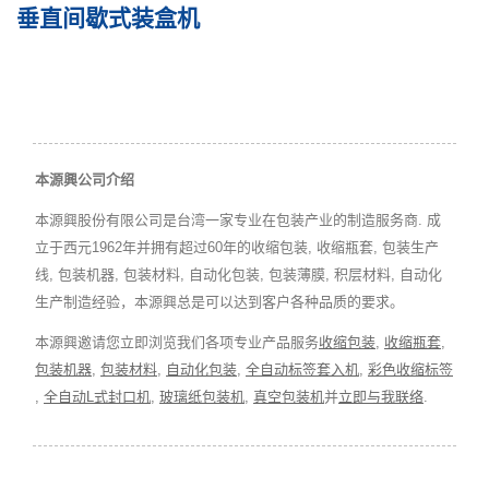
垂直间歇式装盒机
本源興公司介绍
本源興股份有限公司是台湾一家专业在包装产业的制造服务商. 成
立于西元1962年并拥有超过60年的收缩包装, 收缩瓶套, 包装生产
线, 包装机器, 包装材料, 自动化包装, 包装薄膜, 积层材料, 自动化
生产制造经验，本源興总是可以达到客户各种品质的要求。
本源興邀请您立即浏览我们各项专业产品服务
收缩包装
,
收缩瓶套
,
包装机器
,
包装材料
,
自动化包装
,
全自动标签套入机
,
彩色收缩标签
,
全自动L式封口机
,
玻璃纸包装机
,
真空包装机
并
立即与我联络
.