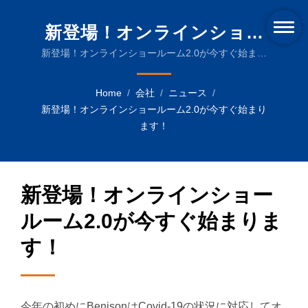
新登場！オンラインショー
ルーム2.0が今すぐ始まりま
新登場！オンラインショールーム2.0が今すぐ始まり
ます！ | 製品保護のための高度なオーバーラッピング
す！ | 食品、飲料、製薬業界
機械
Home
/
会社
/
ニュース
/
向けの信頼性の高い包装ソ
新登場！オンラインショールーム2.0が今すぐ始まり
リューション
ます！
新登場！オンラインショー
ルーム2.0が今すぐ始まりま
す！
今年の初めにBenisonはCovid-19の状況に対応してオ