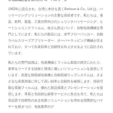
1962年に設立され、台湾に本社を置くBenison & Co., Ltd.は、パ
ッケージングソリューションの主要な供給者です。私たちは、食
品、飲料、製薬、工業分野向けのシュリンクパッケージング、ヒ
ートシュリンクフィルム、改ざん防止バンド、自動包装機械を専
門としています。私たちの製品には、水平フローパッカー、自動
ラベルスリーブアプリケーター、オーバーラッピング機械が含ま
れており、すべて生産効率と信頼性を向上させるように設計され
ています。
私たちの専門知識は、包装機械とフィルム製造の両方にわたり、
業界をリードする技術と環境に優しいソリューションを提供して
います。高度な熱収縮包装機と自動収縮ラップシステムは、さま
ざまな産業用途に対して高い効率と信頼性を確保します。持続可
能な収縮フィルムは、優れた製品保護とプレゼンテーションを提
供します。革新と包括的な顧客サービスに焦点を当て、私たちは
高品質で信頼性のある包装ソリューションを求める国際的なバイ
ヤーを惹きつけ、包装業界のグ