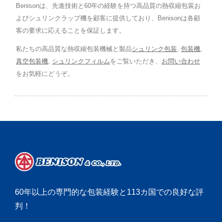
Benisonは、先進技術と60年の経験を持つ高品質の熱収縮包装お
よびシュリンクラップ機を顧客に提供しており、Benisonは各顧
客の要求に応えることを保証します。
私たちの高品質な熱収縮包装機械と製品
シュリンク包装
,
包装機
,
真空包装機
,
シュリンクフィルム
をご覧いただき、
お問い合わせ
をお気軽にどうぞ。
60年以上の専門的な包装経験と113カ国での良好な評
判！