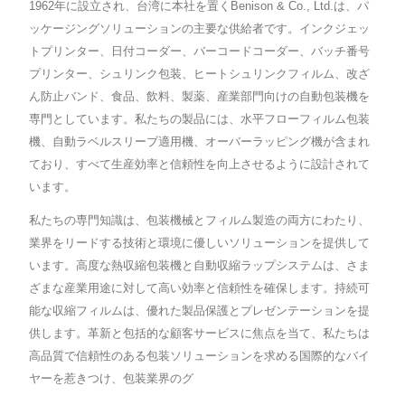
1962年に設立され、台湾に本社を置くBenison & Co., Ltd.は、パ
ッケージングソリューションの主要な供給者です。インクジェッ
トプリンター、日付コーダー、バーコードコーダー、バッチ番号
プリンター、シュリンク包装、ヒートシュリンクフィルム、改ざ
ん防止バンド、食品、飲料、製薬、産業部門向けの自動包装機を
専門としています。私たちの製品には、水平フローフィルム包装
機、自動ラベルスリーブ適用機、オーバーラッピング機が含まれ
ており、すべて生産効率と信頼性を向上させるように設計されて
います。
私たちの専門知識は、包装機械とフィルム製造の両方にわたり、
業界をリードする技術と環境に優しいソリューションを提供して
います。高度な熱収縮包装機と自動収縮ラップシステムは、さま
ざまな産業用途に対して高い効率と信頼性を確保します。持続可
能な収縮フィルムは、優れた製品保護とプレゼンテーションを提
供します。革新と包括的な顧客サービスに焦点を当て、私たちは
高品質で信頼性のある包装ソリューションを求める国際的なバイ
ヤーを惹きつけ、包装業界のグ