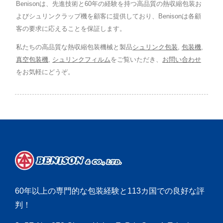
Benisonは、先進技術と60年の経験を持つ高品質の熱収縮包装お
よびシュリンクラップ機を顧客に提供しており、Benisonは各顧
客の要求に応えることを保証します。
私たちの高品質な熱収縮包装機械と製品
シュリンク包装
,
包装機
,
真空包装機
,
シュリンクフィルム
をご覧いただき、
お問い合わせ
をお気軽にどうぞ。
60年以上の専門的な包装経験と113カ国での良好な評
判！