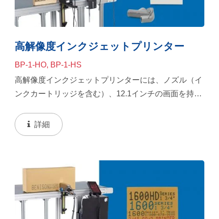
高解像度インクジェットプリンター
BP-1-HO, BP-1-HS
高解像度インクジェットプリンターには、ノズル（イ
ンクカートリッジを含む）、12.1インチの画面を持つ
HMI、ホールディングマウントなどの完全なアクセサ
リーが付属しています。解像度は180dpiで、最大印刷
詳細
高さは1.8cm、さまざまな印刷画像が可能です。ま
た、フルレターやキーボードの記号、1Dおよび2Dバ
ーコード、bmp形式の画像を印刷することもできま
す。