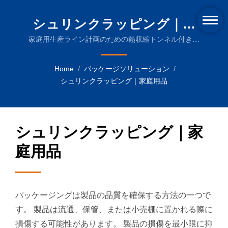
シュリンクラッピング｜家
庭用品 | 革新的な熱収縮機と
家庭用生産ライン計画のための熱収縮トンネル付き自
動L型シーラー、LSA-504C+AS-350飲料業界向けの信
持続可能な包装フィルム
頼性の高い包装機械
Home
/
パッケージソリューション
/
シュリンクラッピング｜家庭用品
シュリンクラッピング｜家
庭用品
パッケージングは製品の品質を確保する方法の一つで
す。 製品は流通、保管、または小売棚に置かれる際に
損傷する可能性があります。 製品の損傷を最小限に抑