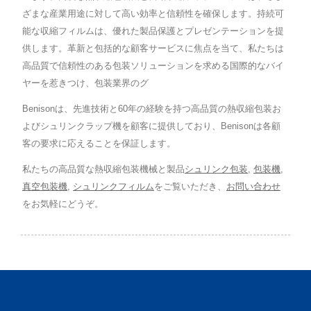
ざまな産業用途に対して高い効率と信頼性を確保します。持続可
能な収縮フィルムは、優れた製品保護とプレゼンテーションを提
供します。革新と包括的な顧客サービスに焦点を当て、私たちは
高品質で信頼性のある包装ソリューションを求める国際的なバイ
ヤーを惹きつけ、包装業界のグ
Benisonは、先進技術と60年の経験を持つ高品質の熱収縮包装お
よびシュリンクラップ機を顧客に提供しており、Benisonは各顧
客の要求に応えることを保証します。
私たちの高品質な熱収縮包装機械と製品
シュリンク包装
,
包装機
,
真空包装機
,
シュリンクフィルム
をご覧いただき、
お問い合わせ
をお気軽にどうぞ。