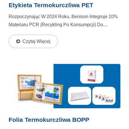
Etykieta Termokurczliwa PET
Rozpoczynając W 2024 Roku, Benison Integruje 10%
Materiału PCR (recykling Po Konsumpcji) Do
Swojego Zaopatrzenia W PET, Zachowując Jakość I
Wygląd Opakowania, Jednocześnie Przyczyniając Się
Czytaj Więcej
Do Zrównoważonego...
Folia Termokurczliwa BOPP