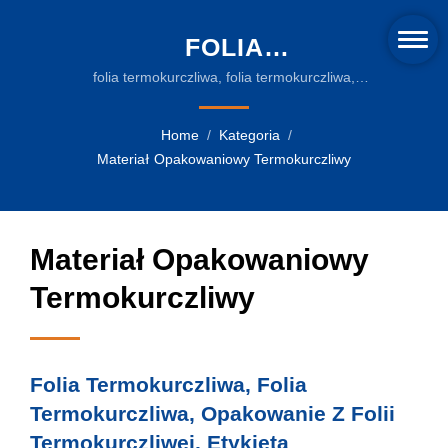
FOLIA
TERMOKURCZLIWA,
folia termokurczliwa, folia termokurczliwa,
opakowanie z folii termokurczliwej, etykieta
FOLIA
termokurczliwa | Wysokiej jakości rozwiązania w
Home
/
Kategoria
/
TERMOKURCZLIWA,
zakresie pakowania w folię termokurczliwą na
Materiał Opakowaniowy Termokurczliwy
Tajwanie
OPAKOWANIE Z FOLII
TERMOKURCZLIWEJ,
Materiał Opakowaniowy
ETYKIETA
TERMOKURCZLIWA |
Termokurczliwy
EKOLOGICZNE FOLIE
TERMOKURCZLIWE I
Folia Termokurczliwa, Folia
ZAAWANSOWANE
Termokurczliwa, Opakowanie Z Folii
MASZYNY
Termokurczliwej, Etykieta