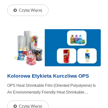
Protection Function, And It Is Very Stable At Low Or
High Temperature.
Czytaj Więcej
Kolorowa Etykieta Kurczliwa OPS
OPS Heat Shrinkable Film (oriented Polystyrene) Is
An Environmentally Friendly Heat Shrinkable
Packaging Material. It Also Has High Strength, High
Rigidity, Stable Shape, And Good Gloss And
Czytaj Więcej