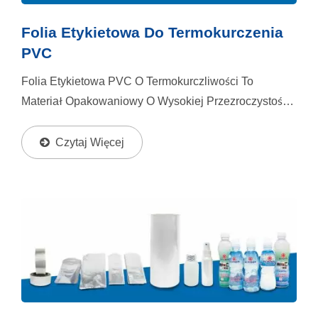
Folia Etykietowa Do Termokurczenia
PVC
Folia Etykietowa PVC O Termokurczliwości To
Materiał Opakowaniowy O Wysokiej Przezroczystości,
Wysokim Połysku I Korzystnej Cenie. Oprócz Rolek
Folii, Benison Oferuje Usługi Produkcji Torebek
Czytaj Więcej
Dostosowane...