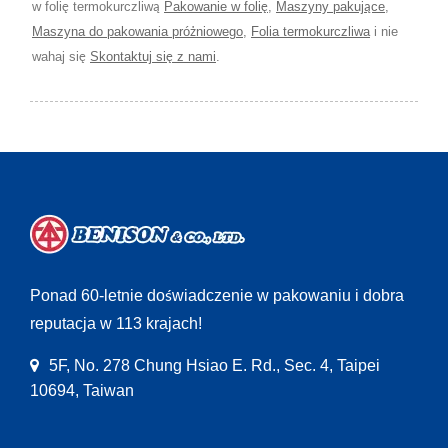
w folię termokurczliwą
Pakowanie w folię
,
Maszyny pakujące
,
Maszyna do pakowania próżniowego
,
Folia termokurczliwa
i nie
wahaj się
Skontaktuj się z nami
.
Ponad 60-letnie doświadczenie w pakowaniu i dobra
reputacja w 113 krajach!
5F, No. 278 Chung Hsiao E. Rd., Sec. 4, Taipei
10694, Taiwan