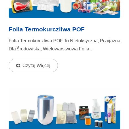
Folia Termokurczliwa POF
Folia Termokurczliwa POF To Nietoksyczna, Przyjazna
Dla Środowiska, Wielowarstwowa Folia
Współwytłaczana, Która Oferuje Wysoką
Przezroczystość, Elastyczność, Trwałość I Odporność
Czytaj Więcej
Na Rozdarcia....