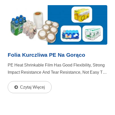
Folia Kurczliwa PE Na Gorąco
PE Heat Shrinkable Film Has Good Flexibility, Strong
Impact Resistance And Tear Resistance, Not Easy To
Break, Without Damage By Moisture, High Shrinkage.
Benison Provides Various Types Of PE Heat
Czytaj Więcej
Shrinkable...