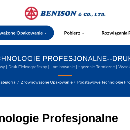
ważone Opakowanie
Pobierz
Rozwiązania
HNOLOGIE PROFESJONALNE--DRUK
MINOWANIE | ŁĄCZENIE TERMICZN
y | Druk Fleksograficzny | Laminowanie | Łączenie Termiczne | Wysokie
termokurczliwą na Tajwanie
KURCZLIWE I ZAAWANSOWANE M
ategoria
/
Zrównoważone Opakowanie
/
Podstawowe Technologie Pro
ologie Profesjonalne