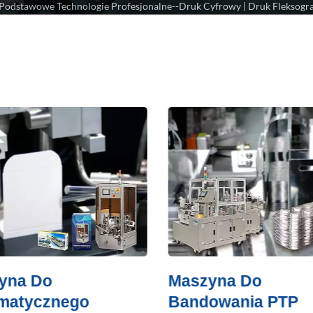
Podstawowe Technologie Profesjonalne--Druk Cyfrowy | Druk Fleksograf
yna Do
Maszyna Do
matycznego
Bandowania PTP