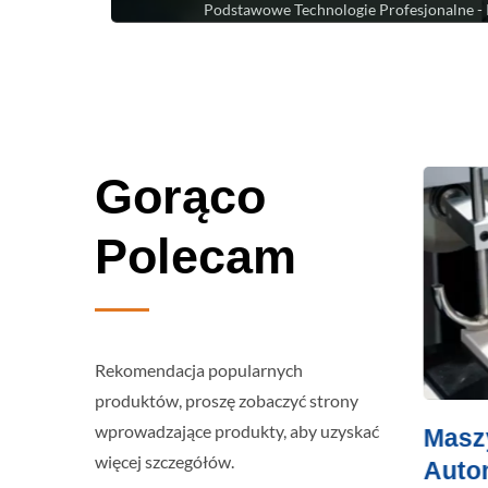
Podstawowe Technologie Profesjonalne - 
Gorąco
Polecam
Rekomendacja popularnych
produktów, proszę zobaczyć strony
wprowadzające produkty, aby uzyskać
wy
Maszyna Do
Masz
więcej szczegółów.
Etykietowania Rękawów
Auto