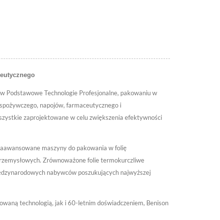
ceutycznego
ię w Podstawowe Technologie Profesjonalne, pakowaniu w
 spożywczego, napojów, farmaceutycznego i
zystkie zaprojektowane w celu zwiększenia efektywności
a. Zaawansowane maszyny do pakowania w folię
przemysłowych. Zrównoważone folie termokurczliwe
 międzynarodowych nabywców poszukujących najwyższej
owaną technologią, jak i 60-letnim doświadczeniem, Benison