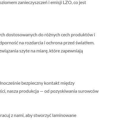
oziomem zanieczyszczeń i emisji LZO, co jest
wych dostosowanych do różnych cech produktów i
dporność na rozdarcia i ochrona przed światłem.
ązania szyte na miarę, które zapewniają
dnocześnie bezpieczny kontakt między
ości, nasza produkcja — od pozyskiwania surowców
łpracuj z nami, aby stworzyć laminowane