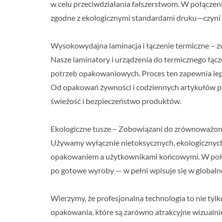
w celu przeciwdziałania fałszerstwom. W połączeniu
zgodne z ekologicznymi standardami druku—czyni
Wysokowydajna laminacja i łączenie termiczne – zw
Nasze laminatory i urządzenia do termicznego łą
potrzeb opakowaniowych. Proces ten zapewnia lepsz
Od opakowań żywności i codziennych artykułów p
świeżość i bezpieczeństwo produktów.
Ekologiczne tusze – Zobowiązani do zrównoważon
Używamy wyłącznie nietoksycznych, ekologicznych
opakowaniem a użytkownikami końcowymi. W połącz
po gotowe wyroby — w pełni wpisuje się w global
Wierzymy, że profesjonalna technologia to nie tyl
opakowania, które są zarówno atrakcyjne wizualnie,