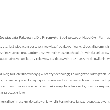
onowania
 Rozwiązania Pakowania Dla Przemysłu Spożywczego, Napojów I Farma
Co., Ltd. jest wiodącym dostawcą rozwiązań opakowaniowych.Specjalizujemy s
zabezpieczających oraz zautomatyzowanych maszynach pakujących dla sektorów
automatyczne aplikatory rękawów etykietowych oraz maszyny do owijania, ws
dukcję folii, oferując wiodącą w branży technologię i ekologiczne rozwiązani
lię zapewniają wysoką wydajność i niezawodność w różnych zastosowaniach 
oncentrowani na innowacjach i kompleksowej obsłudze klienta, przyciągamy
naszą pozycję jako
okurczliwe i maszyny do pakowania w folię termokurczliwą, zarówno z zaawans