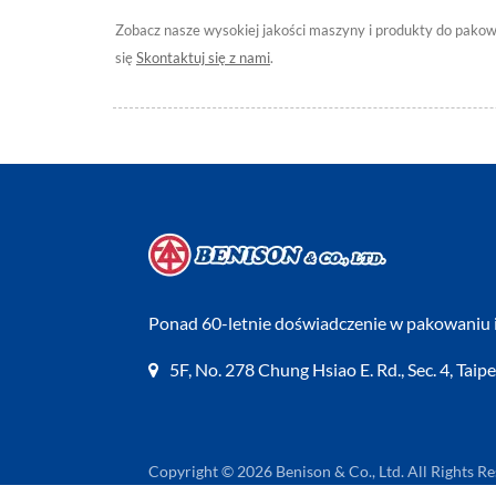
Zobacz nasze wysokiej jakości maszyny i produkty do pakow
się
Skontaktuj się z nami
.
Ponad 60-letnie doświadczenie w pakowaniu i
5F, No. 278 Chung Hsiao E. Rd., Sec. 4, Taip
Copyright © 2026
Benison & Co., Ltd.
All Rights Re
Consulted & Designed by
Ready-Market