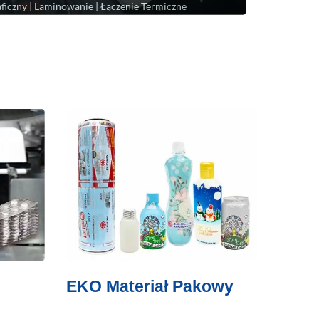
iczny | Laminowanie | Łączenie Termiczne
EKO Materiał Pakowy
Masz
Etyk