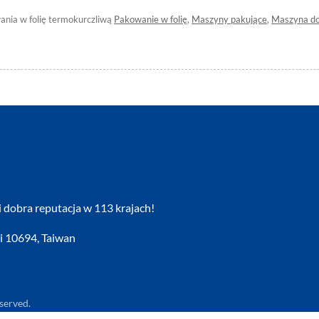
ania w folię termokurczliwą
Pakowanie w folię
,
Maszyny pakujące
,
Maszyna do
 dobra reputacja w 113 krajach!
ei 10694, Taiwan
served.