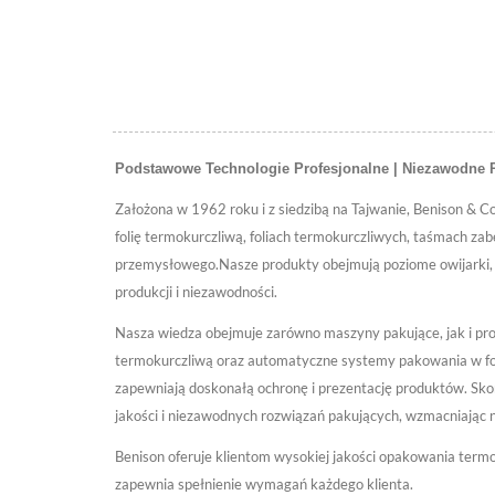
Kart
Podstawowe Technologie Profesjonalne | Niezawodne
Założona w 1962 roku i z siedzibą na Tajwanie, Benison & 
folię termokurczliwą, foliach termokurczliwych, taśmach 
przemysłowego.Nasze produkty obejmują poziome owijarki, 
produkcji i niezawodności.
Nasza wiedza obejmuje zarówno maszyny pakujące, jak i pro
termokurczliwą oraz automatyczne systemy pakowania w fo
zapewniają doskonałą ochronę i prezentację produktów. Sk
jakości i niezawodnych rozwiązań pakujących, wzmacniając 
Benison oferuje klientom wysokiej jakości opakowania term
zapewnia spełnienie wymagań każdego klienta.