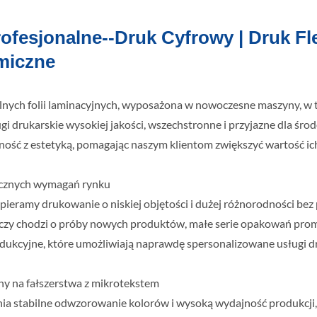
fesjonalne--Druk Cyfrowy | Druk Fle
miczne
nalnych folii laminacyjnych, wyposażona w nowoczesne maszyny, w t
i drukarskie wysokiej jakości, wszechstronne i przyjazne dla środ
ość z estetyką, pomagając naszym klientom zwiększyć wartość ic
micznych wymagań rynku
ieramy drukowanie o niskiej objętości i dużej różnorodności bez
o, czy chodzi o próby nowych produktów, małe serie opakowań pr
rodukcyjne, które umożliwiają naprawdę spersonalizowane usługi d
rny na fałszerstwa z mikrotekstem
nia stabilne odwzorowanie kolorów i wysoką wydajność produkcji