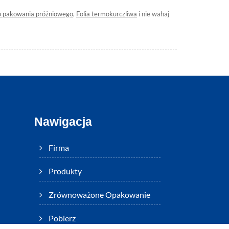
 pakowania próżniowego
,
Folia termokurczliwa
i nie wahaj
Nawigacja
Firma
Produkty
Zrównoważone Opakowanie
Pobierz