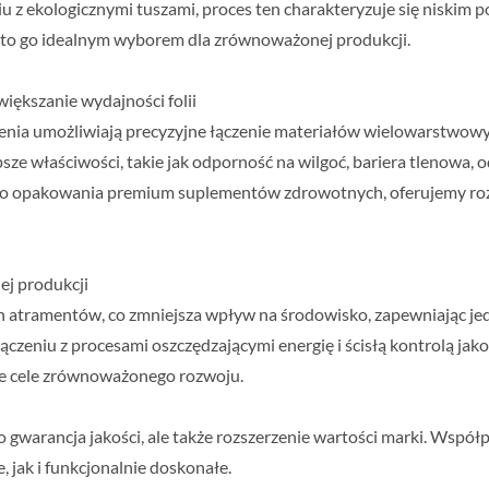
 z ekologicznymi tuszami, proces ten charakteryzuje się niskim p
 to go idealnym wyborem dla zrównoważonej produkcji.
iększanie wydajności folii
czenia umożliwiają precyzyjne łączenie materiałów wielowarstwo
e właściwości, takie jak odporność na wilgoć, bariera tlenowa, o
o opakowania premium suplementów zdrowotnych, oferujemy rozwi
ej produkcji
 atramentów, co zmniejsza wpływ na środowisko, zapewniając je
eniu z procesami oszczędzającymi energię i ścisłą kontrolą jak
ne cele zrównoważonego rozwoju.
ko gwarancja jakości, ale także rozszerzenie wartości marki. Wspó
 jak i funkcjonalnie doskonałe.