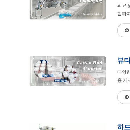
의료 
합하여
뷰티
다양한
용 세
하드