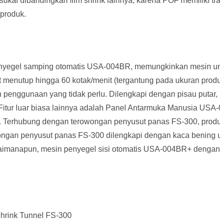
ukai dibandingkan film shrink lainnya, karena POF memiliki trans
 produk.
enyegel samping otomatis USA-004BR, memungkinkan mesin un
at menutup hingga 60 kotak/menit (tergantung pada ukuran produ
 penggunaan yang tidak perlu. Dilengkapi dengan pisau putar,
itur luar biasa lainnya adalah Panel Antarmuka Manusia USA-0
. Terhubung dengan terowongan penyusut panas FS-300, prod
owongan penyusut panas FS-300 dilengkapi dengan kaca bening
aimanapun, mesin penyegel sisi otomatis USA-004BR+ dengan
hrink Tunnel FS-300