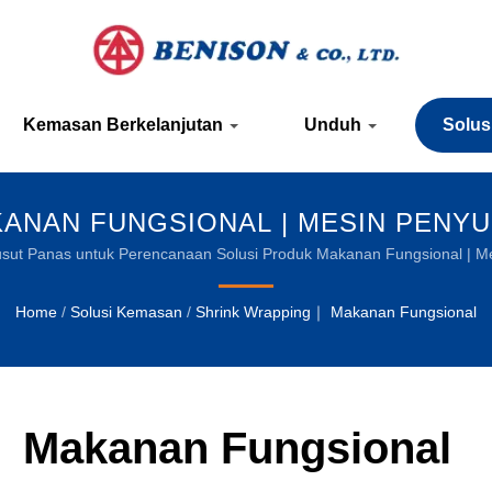
Kemasan Berkelanjutan
Unduh
Solu
NAN FUNGSIONAL | MESIN PENYU
FILM KEMASAN BERKELANJUTAN
sut Panas untuk Perencanaan Solusi Produk Makanan Fungsional | Mes
minuman
Home
/
Solusi Kemasan
/
Shrink Wrapping｜ Makanan Fungsional
｜ Makanan Fungsional