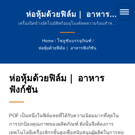
ห่อหุ้มด้วยฟิล์ม｜ อาหาร
ฟังก์ชัน | เครื่องหดความร้อน
เครื่องปิดข้างอัตโนมัติพร้อมอุโมงค์หดความร้อนสำหรับ
การวางแผนโซลูชันผลิตภัณฑ์อาหารฟังก์ชัน| เครื่องจักร
นวัตกรรมและฟิล์มบรรจุภัณฑ์
บรรจุภัณฑ์ที่เชื่อถือได้สำหรับอุตสาหกรรมเครื่องดื่ม
Home
/
โซลูชันบรรจุภัณฑ์
/
ที่ยั่งยืน
ห่อหุ้มด้วยฟิล์ม｜ อาหารฟังก์ชัน
ห่อหุ้มด้วยฟิล์ม｜ อาหาร
ฟังก์ชัน
POF เป็นหนึ่งในฟิล์มหดที่ได้รับความนิยมมากที่สุดใน
การปกป้องคุณภาพของผลิตภัณฑ์ ดังนั้นจึงต้องการ
เทคโนโลยีเครื่องจักรขั้นสูงเพื่อสนับสนุนผู้ผลิตในการห่อ