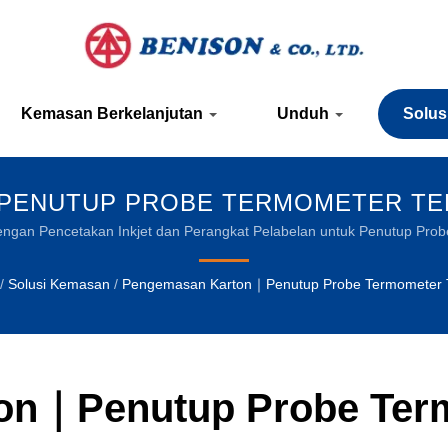
Kemasan Berkelanjutan
Unduh
Solu
ENUTUP PROBE TERMOMETER TELI
NOVATIF DAN FILM KEMASAN BERKE
 dengan Pencetakan Inkjet dan Perangkat Pelabelan untuk Penutup Pro
diandalkan untuk industri minuman
/
Solusi Kemasan
/
Pengemasan Karton｜Penutup Probe Termometer T
on｜Penutup Probe Term