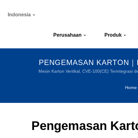
Indonesia
Perusahaan
Produk
PENGEMASAN KARTON｜P
PANAS I
Mesin Karton Vertikal, CVE-100(CE) Terintegrasi
Home
Pengemasan Kart