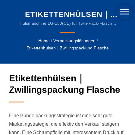
ETIKETTENHÜLSEN｜
ZWILLINGSPACKUNG
Hülsmaschine LG-150(CE) für Twin-Pack-Flasche|
Zuverlässige Verpackungsmaschinen für die
FLASCHE | INNOVATIVE
Getränkeindustrie
Home
/
Verpackungslösungen
/
SCHRUMPFMASCHINEN
Etikettenhülsen｜Zwillingspackung Flasche
UND NACHHALTIGE
VERPACKUNGSFOLIEN
Etikettenhülsen｜
Zwillingspackung Flasche
Eine Bündelpackungsstrategie ist eine sehr gute
Marketingstrategie, die effektiv den Verkauf steigern
kann. Eine Schrumpffolie mit interessantem Druck auf