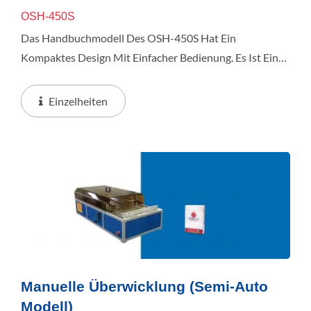
OSH-450S
Das Handbuchmodell Des OSH-450S Hat Ein
Kompaktes Design Mit Einfacher Bedienung. Es Ist Eine
Gute Nutzung Entweder Der Produktionsstätte Oder
Des Büros. Es Müssen Keine Wechselnden Teile Für
Einzelheiten
Unterschiedliche...
Manuelle Überwicklung (Semi-Auto
Modell)