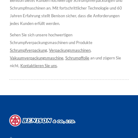
Benison bietet Kunden hochwertige Schrumpfverpackungen und
Schrumpfmaschinen an. Mit fortschrittlicher Technologie und 60
Jahren Erfahrung stellt Benison sicher, dass die Anforderungen
jedes Kunden erfüllt werden.
Sehen Sie sich unsere hochwertigen
Schrumpfverpackungsmaschinen und Produkte
Schrumpfverpackung
,
Verpackungsmaschinen
,
Vakuumverpackungsmaschine
,
Schrumpffolie
an und zögern Sie
nicht,
Kontaktieren Sie uns
.