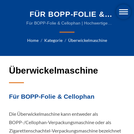
FÜR BOPP-FOLIE &
CELLOPHAN |
Für BOPP-Folie & Cellophan | Hochwertige
Schrumpfverpackungslösungen in Taiwan
UMWELTFREUNDLICHE
Home
/
Kategorie
/
Überwickelmaschine
SCHRUMPFVERPACKUNGSFO
UND FORTSCHRITTLICHE
MASCHINEN
Überwickelmaschine
Für BOPP-Folie & Cellophan
Die Überwickelmaschine kann entweder als
BOPP-/Cellophan-Verpackungsmaschine oder als
Zigarettenschachtel-Verpackungsmaschine bezeichnet