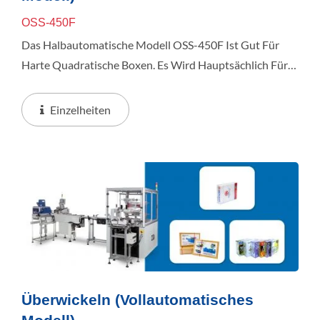
OSS-450F
Das Halbautomatische Modell OSS-450F Ist Gut Für
Harte Quadratische Boxen. Es Wird Hauptsächlich Für
Die Seitenversiegelung Verwendet. Es Muss Mit Dem
OSH-450S Zusammenarbeiten, Um Arbeitssekunden Zu
Einzelheiten
Sparen...
Überwickeln (Vollautomatisches