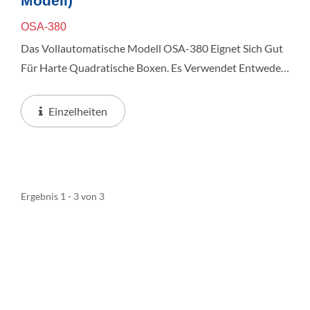
Modell)
OSA-380
Das Vollautomatische Modell OSA-380 Eignet Sich Gut
Für Harte Quadratische Boxen. Es Verwendet Entweder
Schrumpfbares Oder Nicht Schrumpfbares BOPP-Film,
Um An Den Seiten Der Box Gefaltet Zu Werden. Es
Einzelheiten
Kann...
Ergebnis 1 - 3 von 3