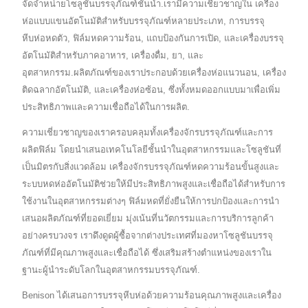
จัดจำหน่ายโซลูชันบรรจุภัณฑ์ชั้นนำ.เรามีความเชี่ยวชาญใน เครื่อง
ห่อแบบแขนอัตโนมัติสำหรับบรรจุภัณฑ์หลายประเภท, การบรรจุ
หีบห่อหดตัว, ฟิล์มหดความร้อน, แถบป้องกันการเปิด, และเครื่องบรรจุ
อัตโนมัติสำหรับภาคอาหาร, เครื่องดื่ม, ยา, และ
อุตสาหกรรม.ผลิตภัณฑ์ของเราประกอบด้วยเครื่องห่อแนวนอน, เครื่อง
ติดฉลากอัตโนมัติ, และเครื่องห่อซ้อน, ซึ่งทั้งหมดออกแบบมาเพื่อเพิ่ม
ประสิทธิภาพและความเชื่อถือได้ในการผลิต.
ความเชี่ยวชาญของเราครอบคลุมทั้งเครื่องจักรบรรจุภัณฑ์และการ
ผลิตฟิล์ม โดยนำเสนอเทคโนโลยีชั้นนำในอุตสาหกรรมและโซลูชันที่
เป็นมิตรกับสิ่งแวดล้อม เครื่องจักรบรรจุภัณฑ์หดความร้อนขั้นสูงและ
ระบบหดห่ออัตโนมัติช่วยให้มีประสิทธิภาพสูงและเชื่อถือได้สำหรับการ
ใช้งานในอุตสาหกรรมต่างๆ ฟิล์มหดที่ยั่งยืนให้การปกป้องและการนำ
เสนอผลิตภัณฑ์ที่ยอดเยี่ยม มุ่งเน้นที่นวัตกรรมและการบริการลูกค้า
อย่างครบวงจร เราดึงดูดผู้ซื้อจากต่างประเทศที่มองหาโซลูชันบรรจุ
ภัณฑ์ที่มีคุณภาพสูงและเชื่อถือได้ ซึ่งเสริมสร้างตำแหน่งของเราใน
ฐานะผู้นำระดับโลกในอุตสาหกรรมบรรจุภัณฑ์.
Benison ได้เสนอการบรรจุหีบห่อด้วยความร้อนคุณภาพสูงและเครื่อง