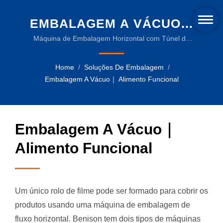
EMBALAGEM A VÁCUO｜
ALIMENTO FUNCIONAL |
Máquina de Embalagem Horizontal com Túnel de
Encolhimento a Calor, PSA-200W+AS-350 para
MÁQUINAS DE
Planejamento de Soluções de Produtos Alimentares
Home
/
Soluções De Embalagem
/
ENCOLHIMENTO
Funcionais | Máquinas de embalagem confiáveis
Embalagem A Vácuo｜ Alimento Funcional
para a indústria de bebidas
TÉRMICO INOVADORAS E
FILMES DE EMBALAGEM
Embalagem A Vácuo｜
SUSTENTÁVEIS
Alimento Funcional
Um único rolo de filme pode ser formado para cobrir os
produtos usando uma máquina de embalagem de
fluxo horizontal. Benison tem dois tipos de máquinas