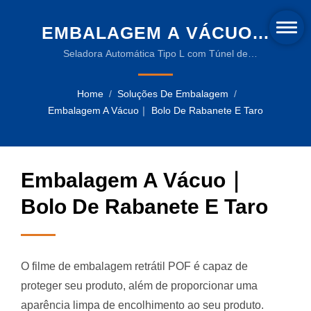
EMBALAGEM A VÁCUO｜
BOLO DE RABANETE E
Seladora Automática Tipo L com Túnel de
Encolhimento a Calor, LSA-504C + DS-400 para
TARO | MÁQUINAS DE
Soluções de Produtos de Bolo de Rabanete e Taro |
Home
/
Soluções De Embalagem
/
ENCOLHIMENTO
Máquinas de embalagem confiáveis para a indústria
Embalagem A Vácuo｜ Bolo De Rabanete E Taro
de bebidas
TÉRMICO INOVADORAS E
FILMES DE EMBALAGEM
Embalagem A Vácuo｜
SUSTENTÁVEIS
Bolo De Rabanete E Taro
O filme de embalagem retrátil POF é capaz de
proteger seu produto, além de proporcionar uma
aparência limpa de encolhimento ao seu produto.