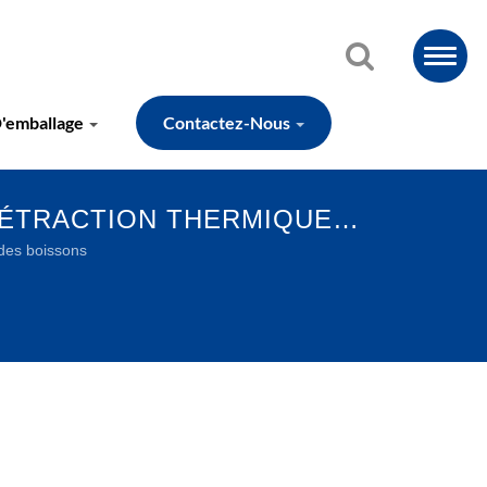
D'emballage
Contactez-Nous
RÉTRACTION THERMIQUE
RABLES
 des boissons