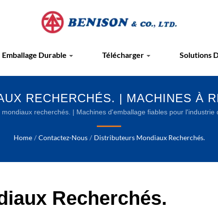
Emballage Durable
Télécharger
Solutions 
AUX RECHERCHÉS. | MACHINES À 
ANTES ET FILMS D'EMBALLAGE DU
s mondiaux recherchés. | Machines d'emballage fiables pour l'industrie
Home
/
Contactez-Nous
/
Distributeurs Mondiaux Recherchés.
diaux Recherchés.