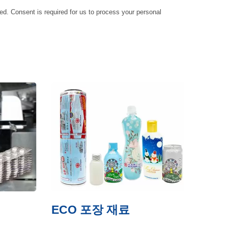
ied. Consent is required for us to process your personal
ECO 포장 재료
슬리