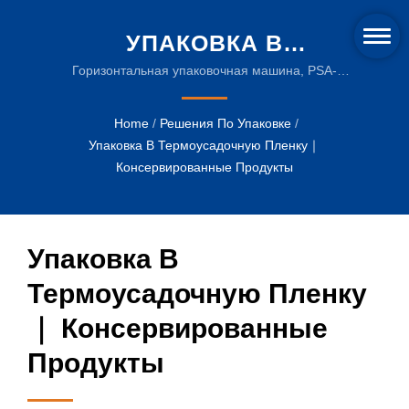
УПАКОВКА В
ТЕРМОУСАДОЧНУЮ
Горизонтальная упаковочная машина, PSA-
250WS+FS-300 для предложения по
ПЛЕНКУ｜
планированию производственной линии
Home
/
Решения По Упаковке
/
КОНСЕРВИРОВАННЫЕ
консервированных продуктов и оборудования |
Упаковка В Термоусадочную Пленку｜
Надежное упаковочное оборудование для
ПРОДУКТЫ |
Консервированные Продукты
beverage индустрии
ИННОВАЦИОННЫЕ
МАШИНЫ ДЛЯ
Упаковка В
ТЕРМОУСАДКИ И
Термоусадочную Пленку
УСТОЙЧИВЫЕ
｜ Консервированные
УПАКОВОЧНЫЕ ПЛЕНКИ
Продукты