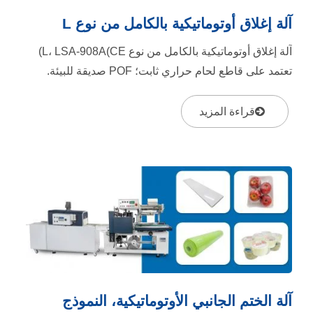
آلة إغلاق أوتوماتيكية بالكامل من نوع L
آلة إغلاق أوتوماتيكية بالكامل من نوع L، LSA-908A(CE)
تعتمد على قاطع لحام حراري ثابت؛ POF صديقة للبيئة.
يُوصى بتشغيلها فقط...
قراءة المزيد
آلة الختم الجانبي الأوتوماتيكية، النموذج