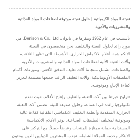
تعبئة المواد الكيميائية | حلول تعبئة موثوقة لصناعات المواد الغذائية
والمشروبات والأدوية
تأسست في عام 1962 ومقرها في تايوان، Benison & Co., Ltd. هي
مورد رائد لحلول التعبئة والتغليف. نحن متخصصون في التعبئة
الانكماشية، أفلام الانكماش الحراري، الأشرطة التي تظهر التلاعب،
وآلات التعبئة الآلية لقطاعات المواد الغذائية والمشروبات والأدوية
والصناعات. تشمل منتجاتنا آلات تغليف التدفق الأفقي، وموزعات أكمام
الملصقات الأوتوماتيكية، وآلات التغليف الزائد، جميعها مصممة لتعزيز
كفاءة الإنتاج وموثوقيته.
تتراوح خبرتنا بين آلات التعبئة والتغليف وإنتاج الأفلام، حيث نقدم
تكنولوجيا رائدة في الصناعة وحلول صديقة للبيئة. تضمن آلات التعبئة
الحرارية المتقدمة وأنظمة التغليف الانكماشي التلقائية كفاءة عالية
وموثوقية لمختلف التطبيقات الصناعية. توفر الأفلام الانكماشية
المستدامة حماية ممتازة للمنتجات وعرضاً جميلاً. مع التركيز على
الابتكار وخدمة العملاء الشاملة، نجذب المشترين الدوليين الذين يبحثون