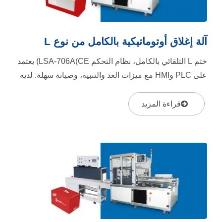
آلة إغلاق أوتوماتيكية بالكامل من نوع L
ختم L التلقائي بالكامل، نظام التحكم LSA-706A(CE) يعتمد
على PLC وHMI مع ميزات العد والتنبيه، وصيانة سهلة. لديه
خط ختم قوي،...
قراءة المزيد