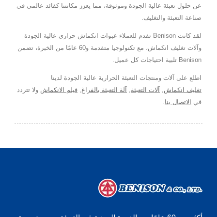
عن حلول تعبئة عالية الجودة وموثوقة، مما يعزز مكانتنا كقائد عالمي في
صناعة التعبئة والتغليف.
لقد كانت Benison تقدم للعملاء عبوات انكماش حراري عالية الجودة
وآلات تغليف انكماش، مع تكنولوجيا متقدمة و60 عامًا من الخبرة، تضمن
Benison تلبية احتياجات كل عميل.
اطلع على آلات ومنتجات التعبئة الحرارية عالية الجودة لدينا
تغليف انكماش
,
آلات التعبئة
,
آلة التعبئة بالفراغ
,
فيلم الانكماش
ولا تتردد
في
الاتصال بنا
.