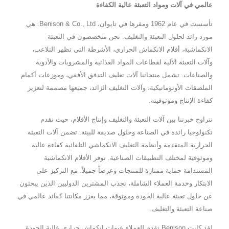
عالمي في آلات ومواد التعبئة عالية الكفاءة
تأسست في عام 1962 ومقرها في تايوان، Benison & Co., Ltd. هي
مورد رائد لحلول التعبئة والتغليف. نحن متخصصون في التعبئة
الانكماشية، أفلام الانكماش الحراري، الأشرطة التي تظهر التلاعب،
وآلات التعبئة الآلية لقطاعات المواد الغذائية والمشروبات والأدوية
والصناعات. تشمل منتجاتنا آلات تغليف التدفق الأفقي، وموزعات أكمام
الملصقات الأوتوماتيكية، وآلات التغليف الزائد، جميعها مصممة لتعزيز
كفاءة الإنتاج وموثوقيته.
تتراوح خبرتنا بين آلات التعبئة والتغليف وإنتاج الأفلام، حيث نقدم
تكنولوجيا رائدة في الصناعة وحلول صديقة للبيئة. تضمن آلات التعبئة
الحرارية المتقدمة وأنظمة التغليف الانكماشي التلقائية كفاءة عالية
وموثوقية لمختلف التطبيقات الصناعية. توفر الأفلام الانكماشية
المستدامة حماية ممتازة للمنتجات وعرضاً جميلاً. مع التركيز على
الابتكار وخدمة العملاء الشاملة، نجذب المشترين الدوليين الذين يبحثون
عن حلول تعبئة عالية الجودة وموثوقة، مما يعزز مكانتنا كقائد عالمي في
صناعة التعبئة والتغليف.
لقد كانت Benison تقدم للعملاء عبوات انكماش حراري عالية الجودة