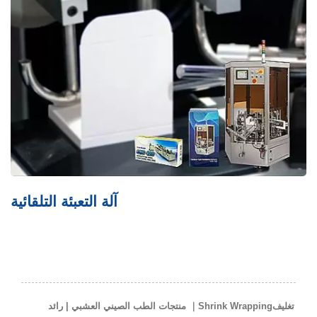
آلة ربط PTP
تغليفShrink Wrapping｜ منتجات الطب الصيني العشبي | رائد