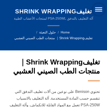
تغليفSHRINK WRAPPING
｜ منتجات الطب الصيني
آلة التغليف بالتدفق PSA-250WL لمنتجات الأعشاب الطبية
الصينية | آلات التعبئة الموثوقة لصناعة المشروبات
العشبي | آلات انكماش
Home
/
حلول التعبئة
/
الحرارة المبتكرة وأفلام
تغليفShrink Wrapping｜ منتجات الطب الصيني العشبي
التعبئة المستدامة
تغليفShrink Wrapping｜
منتجات الطب الصيني العشبي
تحتوي Benison على نوعين من آلات تغليف التدفق التي
تنقسم حسب المادة المستخدمة. آلة التغليف بالانسياب
PSA-250W تعمل مع المواد القابلة للانكماش، وآلة التغليف