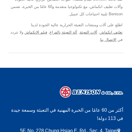
وآلات تغليف انكماش، مع تكنولوجيا متقدمة و60 عامًا من الخبرة، تضمن
Benison تلبية احتياجات كل عميل.
اطلع على آلات ومنتجات التعبئة الحرارية عالية الجودة لدينا
تغليف انكماش
,
آلات التعبئة
,
آلة التعبئة بالفراغ
,
فيلم الانكماش
ولا تتردد
في
الاتصال بنا
.
أكثر من 60 عامًا من الخبرة المهنية في التعبئة وسمعة جيدة
في 113 دولة!
5F, No. 278 Chung Hsiao E. Rd., Sec. 4, Taipei