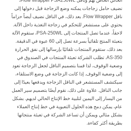
الحالي الخاص بهم وناقل Flow Wrapper PSA250WL،
نضيف حامل زجاجات يمكنه وضع الزجاجة قبل دخولها إلى
ناقل Flow Wrapper. بعد ذلك، في الناقل نضيف أيضاً حزاماً
يحتوي على مستشعر للتحكم في زجاجة التغذية داخل الآلة.
لاحقاً، عندما تصل المنتجات إلى PSA-250WL، ستقوم الآلة
بتعبئة المنتج تلقائياً بسرعة تصل إلى 60 عبوة في الدقيقة.
بعد ذلك، ستقوم المنتجات تلقائيًا بإرسالها إلى نفق الحرارة
AS-350. تطلب الشركة تعبئة المنتجات في الصندوق في
وضعية الوقوف، لذا قمنا بتصميم الناقل لجعل الزجاجة تعود
إلى وضعية الوقوف. إذا كانت الزجاجة في وضع الاستلقاء،
سيكتشف المستشعر في الناقل الزجاجة ويدفعها بعيدًا إلى
جانب الناقل. علاوة على ذلك، نقوم أيضًا بتصميم سير العمل
من اليسار إلى اليمين لتلبية خط الإنتاج الحالي لديهم. بشكل
عام، يمكن دمج هذه الحلول التعبوية في خط إنتاج العملاء
بشكل مثالي ويمكن أن تساعد الشركة في تعبئة منتجاتها
بطريقة أكثر كفاءة.