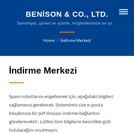
BENISON & CO., LTD.
Samimiyet, güven ve azimle, müşterilerimize en iyi ve
en kapsamlı hizmeti sunacağız.
Home
/
İndirme Merkezi
İndirme Merkezi
Spam robotlarını engellemek için, aşağıdaki bilgileri
sağlamanız gerekecek. Sistemimiz size e-posta
hesabınıza bir pdf dosyası indirme bağlantısı
gönderecektir.. Lütfen tüm bilgilerin kesinlikle gizli
tutulacağını unutmayın.