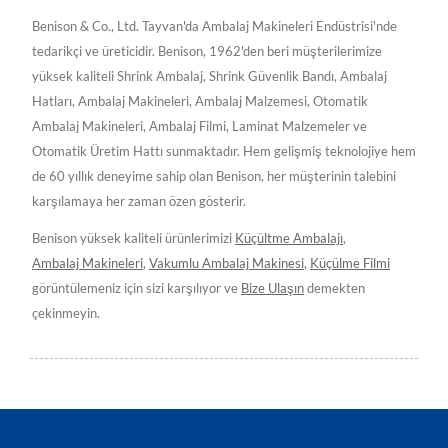
Benison & Co., Ltd. Tayvan'da Ambalaj Makineleri Endüstrisi'nde
tedarikçi ve üreticidir. Benison, 1962'den beri müşterilerimize
yüksek kaliteli Shrink Ambalaj, Shrink Güvenlik Bandı, Ambalaj
Hatları, Ambalaj Makineleri, Ambalaj Malzemesi, Otomatik
Ambalaj Makineleri, Ambalaj Filmi, Laminat Malzemeler ve
Otomatik Üretim Hattı sunmaktadır. Hem gelişmiş teknolojiye hem
de 60 yıllık deneyime sahip olan Benison, her müşterinin talebini
karşılamaya her zaman özen gösterir.
Benison yüksek kaliteli ürünlerimizi
Küçültme Ambalajı
,
Ambalaj Makineleri
,
Vakumlu Ambalaj Makinesi
,
Küçülme Filmi
görüntülemeniz için sizi karşılıyor ve
Bize Ulaşın
demekten
çekinmeyin.